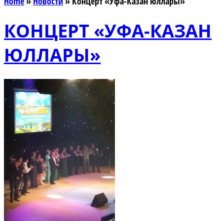
Home
»
Новости
»
Концерт «Уфа-Казан юллары»
КОНЦЕРТ «УФА-КАЗАН
ЮЛЛАРЫ»